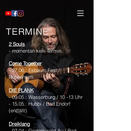
TERMINE
2 Souls
- momentan kein Termin
Come Together
- 27.06.: Esbaum Fest /
Rosenheim
DIE PLANK
- 09.05.: Wasserburg / 10 -13 Uhr
- 15.05.: Hubbi / Bad Endorf
(entfällt)
Dreiklang
- 07.04.: Gedenkwald Au / Bad